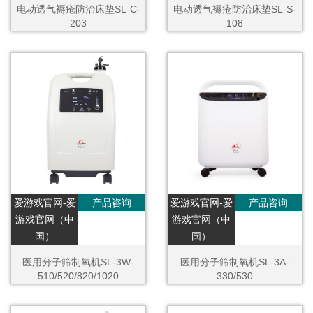
电动透气褥疮防治床垫SL-C-
电动透气褥疮防治床垫SL-S-
203
108
爱游戏官网-爱
产品咨询
爱游戏官网-爱
产品咨询
游戏官网（中
游戏官网（中
国）
国）
医用分子筛制氧机SL-3W-
医用分子筛制氧机SL-3A-
510/520/820/1020
330/530