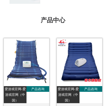
产品中心
爱游戏官网-爱
产品咨询
爱游戏官网-爱
产品咨询
游戏官网（中
游戏官网（中
国）
国）