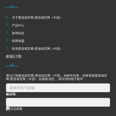
关于爱游戏官网-爱游戏官网（中国）
产品中心
新闻动态
招商加盟
联系爱游戏官网-爱游戏官网（中国）
邮箱订阅
通过订阅爱游戏官网-爱游戏官网（中国） 的邮件列表，您将更新爱游戏官
网-爱游戏官网（中国） 的最新消息。 填写你的电子邮件：
验证码: