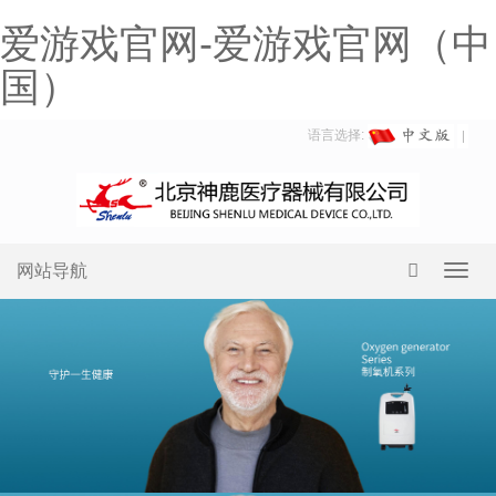
爱游戏官网-爱游戏官网（中
国）
语言选择:
网站导航
Toggl
navig